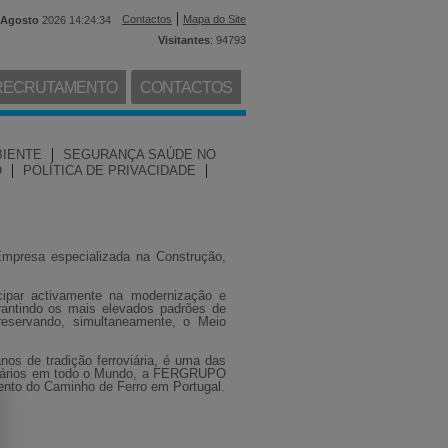
|
Contactos
Mapa do Site
Agosto
2026 14:24:34
Visitantes
: 94793
RECRUTAMENTO
CONTACTOS
|
BIENTE
SEGURANÇA SAÚDE NO
|
|
O
POLÍTICA DE PRIVACIDADE
Empresa especializada na Construção,
icipar activamente na modernização e
arantindo os mais elevados padrões de
eservando, simultaneamente, o Meio
s de tradição ferroviária, é uma das
oviários em todo o Mundo, a FERGRUPO
ento do Caminho de Ferro em Portugal.