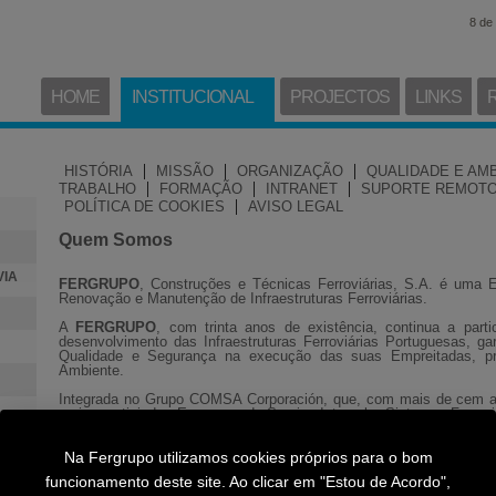
8 de
HOME
INSTITUCIONAL
PROJECTOS
LINKS
|
|
|
HISTÓRIA
MISSÃO
ORGANIZAÇÃO
QUALIDADE E AM
|
|
|
TRABALHO
FORMAÇÃO
INTRANET
SUPORTE REMOT
|
POLÍTICA DE COOKIES
AVISO LEGAL
Quem Somos
VIA
FERGRUPO
, Construções e Técnicas Ferroviárias, S.A. é uma 
Renovação e Manutenção de Infraestruturas Ferroviárias.
A
FERGRUPO
, com trinta anos de existência, continua a part
desenvolvimento das Infraestruturas Ferroviárias Portuguesas, g
Qualidade e Segurança na execução das suas Empreitadas, pr
Ambiente.
Integrada no Grupo COMSA Corporación, que, com mais de cem ano
mais prestigiadas Empresas de Serviço Integral a Sistemas Ferr
representa hoje um parceiro activo e empreendedor no desenvolvim
Na Fergrupo utilizamos cookies próprios para o bom
funcionamento deste site. Ao clicar em "Estou de Acordo",