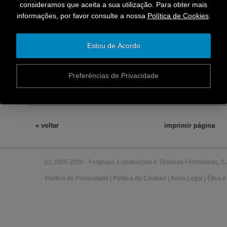
consideramos que aceita a sua utilização. Para obter mais
informações, por favor consulte a nossa
Política de Cookies
.
Estou de Acordo
A
Preferências de Privacidade
« voltar
imprimir página
(c) 2005-2026 - Fergrupo, Construções e Técnicas Ferroviárias, S.
Política de Privacidade
| Política de Cookies
| Aviso Legal
|
Ética 