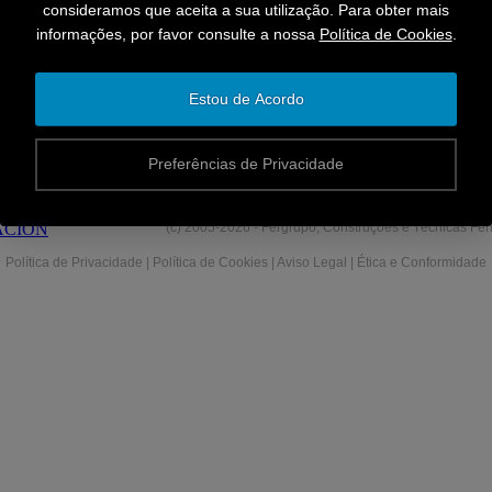
consideramos que aceita a sua utilização. Para obter mais
execução das suas Empreitadas, preservando simultaneamente o M
informações, por favor consulte a nossa
Política de Cookies
.
Saber mais [+]
Estou de Acordo
A
Preferências de Privacidade
(c) 2005-2026 - Fergrupo, Construções e Técnicas Ferr
Política de Privacidade
| Política de Cookies
| Aviso Legal
|
Ética e Conformidade