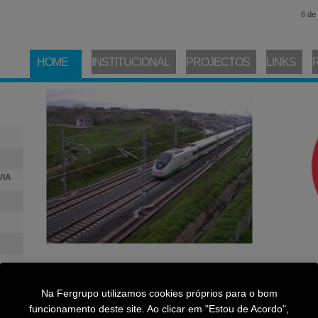
6 de
HOME
INSTITUCIONAL
PROJECTOS
LINKS
VIA
Bem-vindo(a) à Fergrupo
Na Fergrupo utilizamos cookies próprios para o bom
Fundada em 1989, a
FERGRUPO
continua a participar activamen
funcionamento deste site. Ao clicar em "Estou de Acordo",
Infraestruturas Ferroviárias Portuguesas, garantindo os mais ele