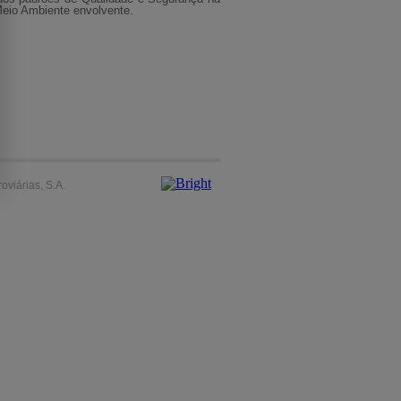
eio Ambiente envolvente.
oviárias, S.A.